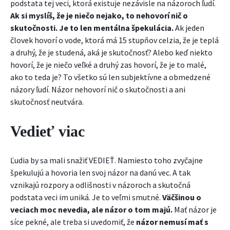
podstata tej veci, ktorá existuje nezávisle na názoroch ľudí.
Ak si myslíš, že je niečo nejako, to nehovorí nič o
skutočnosti.
Je to len mentálna špekulácia.
Ak jeden
človek hovorí o vode, ktorá má 15 stupňov celzia, že je teplá
a druhý, že je studená, aká je skutočnosť? Alebo keď niekto
hovorí, že je niečo veľké a druhý zas hovorí, že je to malé,
ako to teda je? To všetko sú len subjektívne a obmedzené
názory ľudí. Názor nehovorí nič o skutočnosti a ani
skutočnosť neutvára.
Vedieť viac
Ľudia by sa mali snažiť VEDIEŤ. Namiesto toho
zvyčajne
špekulujú a hovoria len svoj názor na danú vec. A tak
vznikajú rozpory a odlišnosti v názoroch a skutočná
podstata veci im uniká. Je to veľmi smutné.
Väčšinou o
veciach moc nevedia, ale názor o tom majú.
Mať názor je
síce pekné, ale treba si uvedomiť, že
názor nemusí mať s