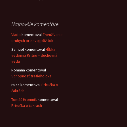
Najnovšie komentáre
Vlado
komentoval
Zneužívanie
druhých pre svoj pôžitok
Samuel
komentoval
Hĺbka
vedomia Krišnu – duchovná
veda
Romana
komentoval
Schopnosť tretieho oka
ra cc
komentoval
Príručka o
čakrách
Tomáš Hromník
komentoval
Príručka o čakrách