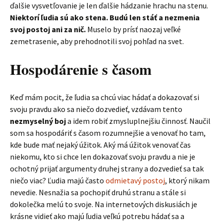
ďalšie vysvetľovanie je len ďalšie hádzanie hrachu na stenu.
Niektorí ľudia sú ako stena. Budú len stáť a nezmenia
svoj postoj ani za nič.
Muselo by prísť naozaj veľké
zemetrasenie, aby prehodnotili svoj pohľad na svet.
Hospodárenie s časom
Keď mám pocit, že ľudia sa chcú viac hádať a dokazovať si
svoju pravdu ako sa niečo dozvedieť, vzdávam tento
nezmyselný boj
a idem robiť zmysluplnejšiu činnosť. Naučil
som sa hospodáriť s časom rozumnejšie a venovať ho tam,
kde bude mať nejaký úžitok. Aký má úžitok venovať čas
niekomu, kto si chce len dokazovať svoju pravdu a nie je
ochotný prijať argumenty druhej strany a dozvedieť sa tak
niečo viac? Ľudia majú často
odmietavý postoj
, ktorý nikam
nevedie. Nesnažia sa pochopiť druhú stranu a stále si
dokolečka melú to svoje. Na internetových diskusiách je
krásne vidieť ako majú ľudia veľkú potrebu hádať sa a