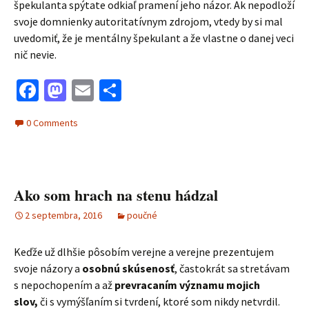
špekulanta spýtate odkiaľ pramení jeho názor. Ak nepodloží
svoje domnienky autoritatívnym zdrojom, vtedy by si mal
uvedomiť, že je mentálny špekulant a že vlastne o danej veci
nič nevie.
Facebook
Mastodon
Email
Share
0 Comments
Ako som hrach na stenu hádzal
2 septembra, 2016
poučné
Keďže už dlhšie pôsobím verejne a verejne prezentujem
svoje názory a
osobnú skúsenosť
, častokrát sa stretávam
s nepochopením a až
prevracaním významu mojich
slov,
či s vymýšľaním si tvrdení, ktoré som nikdy netvrdil.