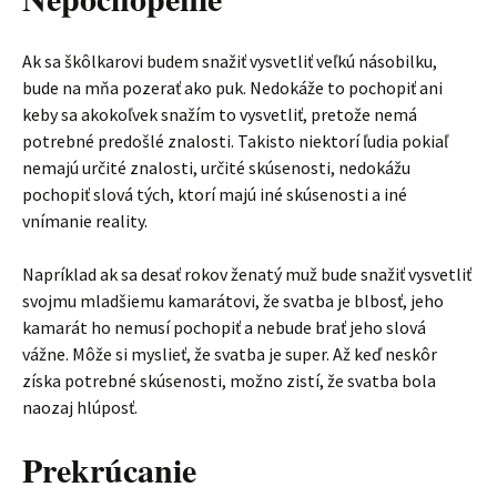
Ak sa škôlkarovi budem snažiť vysvetliť veľkú násobilku,
bude na mňa pozerať ako puk. Nedokáže to pochopiť ani
keby sa akokoľvek snažím to vysvetliť, pretože nemá
potrebné predošlé znalosti. Takisto niektorí ľudia pokiaľ
nemajú určité znalosti, určité skúsenosti, nedokážu
pochopiť slová tých, ktorí majú iné skúsenosti a iné
vnímanie reality.
Napríklad ak sa desať rokov ženatý muž bude snažiť vysvetliť
svojmu mladšiemu kamarátovi, že svatba je blbosť, jeho
kamarát ho nemusí pochopiť a nebude brať jeho slová
vážne. Môže si myslieť, že svatba je super. Až keď neskôr
získa potrebné skúsenosti, možno zistí, že svatba bola
naozaj hlúposť.
Prekrúcanie