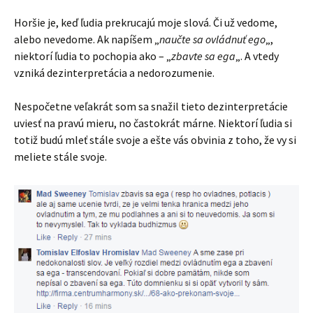
Horšie je, keď ľudia prekrucajú moje slová. Či už vedome,
alebo nevedome. Ak napíšem „
naučte sa ovládnuť ego
„,
niektorí ľudia to pochopia ako – „
zbavte sa ega
„. A vtedy
vzniká dezinterpretácia a nedorozumenie.
Nespočetne veľakrát som sa snažil tieto dezinterpretácie
uviesť na pravú mieru, no častokrát márne. Niektorí ľudia si
totiž budú mleť stále svoje a ešte vás obvinia z toho, že vy si
meliete stále svoje.