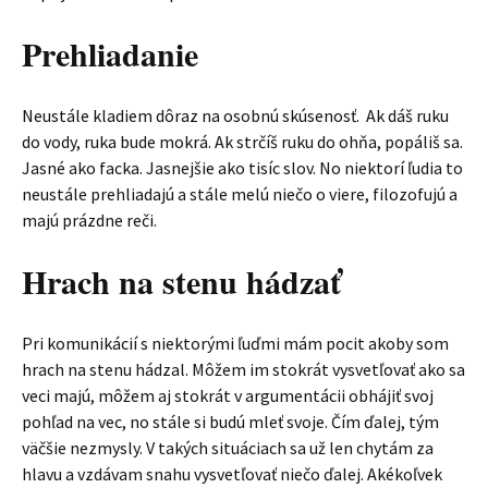
Prehliadanie
Neustále kladiem dôraz na osobnú skúsenosť. Ak dáš ruku
do vody, ruka bude mokrá. Ak strčíš ruku do ohňa, popáliš sa.
Jasné ako facka. Jasnejšie ako tisíc slov. No niektorí ľudia to
neustále prehliadajú a stále melú niečo o viere, filozofujú a
majú prázdne reči.
Hrach na stenu hádzať
Pri komunikácií s niektorými ľuďmi mám pocit akoby som
hrach na stenu hádzal. Môžem im stokrát vysvetľovať ako sa
veci majú, môžem aj stokrát v argumentácii obhájiť svoj
pohľad na vec, no stále si budú mleť svoje. Čím ďalej, tým
väčšie nezmysly. V takých situáciach sa už len chytám za
hlavu a vzdávam snahu vysvetľovať niečo ďalej. Akékoľvek