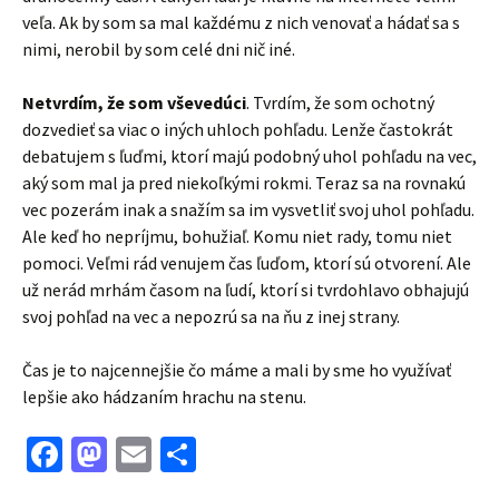
veľa. Ak by som sa mal každému z nich venovať a hádať sa s
nimi, nerobil by som celé dni nič iné.
Netvrdím, že som vševedúci
. Tvrdím, že som ochotný
dozvedieť sa viac o iných uhloch pohľadu. Lenže častokrát
debatujem s ľuďmi, ktorí majú podobný uhol pohľadu na vec,
aký som mal ja pred niekoľkými rokmi. Teraz sa na rovnakú
vec pozerám inak a snažím sa im vysvetliť svoj uhol pohľadu.
Ale keď ho nepríjmu, bohužiaľ. Komu niet rady, tomu niet
pomoci. Veľmi rád venujem čas ľuďom, ktorí sú otvorení. Ale
už nerád mrhám časom na ľudí, ktorí si tvrdohlavo obhajujú
svoj pohľad na vec a nepozrú sa na ňu z inej strany.
Čas je to najcennejšie čo máme a mali by sme ho využívať
lepšie ako hádzaním hrachu na stenu.
Facebook
Mastodon
Email
Share