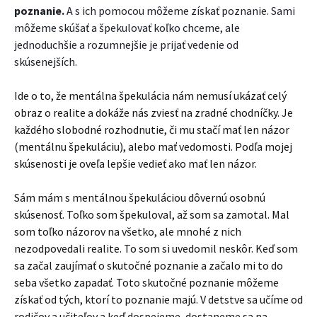
poznanie.
A s ich pomocou môžeme získať poznanie. Sami
môžeme skúšať a špekulovať koľko chceme, ale
jednoduchšie a rozumnejšie je prijať vedenie od
skúsenejších.
Ide o to, že mentálna špekulácia nám nemusí ukázať celý
obraz o realite a dokáže nás zviesť na zradné chodníčky. Je
každého slobodné rozhodnutie, či mu stačí mať len názor
(mentálnu špekuláciu), alebo mať vedomosti. Podľa mojej
skúsenosti je oveľa lepšie vedieť ako mať len názor.
Sám mám s mentálnou špekuláciou dôvernú osobnú
skúsenosť. Toľko som špekuloval, až som sa zamotal. Mal
som toľko názorov na všetko, ale mnohé z nich
nezodpovedali realite. To som si uvedomil neskôr. Keď som
sa začal zaujímať o skutočné poznanie a začalo mi to do
seba všetko zapadať. Toto skutočné poznanie môžeme
získať od tých, ktorí to poznanie majú. V detstve sa učíme od
rodičov a učiteľov a keď dospejeme, dostaneme sa na