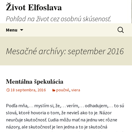
Život Elfoslava
Pohľad na život cez osobnú skúsenosť.
Preskočiť
Hľadať:
Menu
na
obsah
Mesačné archívy: september 2016
Mentálna špekulácia
18 septembra, 2016
poučné
,
viera
Podľa mňa,… myslím si, že,… verím,… odhadujem,… to sú
slová, ktoré hovoria o tom, že nevieš ako to je. Názor
neurčuje skutočnosť. Ľudia môžu mať na jednu vec rôzne
názory, ale skutočnosť je len jedna a to je skutočná