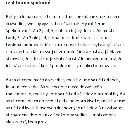
realitou nič spoločné
.
Keb
y sa ľudia namiesto mentálnej špekulácie snažili niečo
dozvedieť, svet by vyzeral trošku inak. My môžeme
špekulovať či 2 a 2 je 4, 5, 6 alebo iný výsledok. Ak niekto
tvrdí, že 2 a 2 nie je 4, nemá potrebné znalosti. Jeho
tvrdenie nehovorí nič o skutočnosti. Ľudia si vytvárajú názor
o rôznych veciach a svoj názor hrdo šíria a zastávajú. Naivne
si myslia, že ich názor je skutočnosť. Ale neuvedomujú si, že
ich názor nemusí korešpondovať s tým, ako to naozaj je.
Ak sa chceme niečo dozvedieť, mali by sme sa učiť od tých,
ktorí niečo vedia. Ak sa chceme niečo dozvedieť o
matematike, mali by sme sa učiť od učiteľov matematiky. Ak
sa chceme niečo dozvedieť o duchovnom živote, mali by sme
sa učiť od kvalifikovaných duchovných učiteľov. A nevytvárať
si zbytočne domnienky. Snažme sa vedieť… mať osobnú
skúsenosť, teda prax.