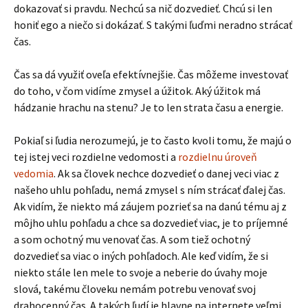
dokazovať si pravdu. Nechcú sa nič dozvedieť. Chcú si len
honiť ego a niečo si dokázať. S takými ľuďmi neradno strácať
čas.
Čas sa dá využiť oveľa efektívnejšie. Čas môžeme investovať
do toho, v čom vidíme zmysel a úžitok. Aký úžitok má
hádzanie hrachu na stenu? Je to len strata času a energie.
Pokiaľ si ľudia nerozumejú, je to často kvoli tomu, že majú o
tej istej veci rozdielne vedomosti a
rozdielnu úroveň
vedomia
. Ak sa človek nechce dozvedieť o danej veci viac z
našeho uhlu pohľadu, nemá zmysel s ním strácať ďalej čas.
Ak vidím, že niekto má záujem pozrieť sa na danú tému aj z
môjho uhlu pohľadu a chce sa dozvedieť viac, je to príjemné
a som ochotný mu venovať čas. A som tiež ochotný
dozvedieť sa viac o iných pohľadoch. Ale keď vidím, že si
niekto stále len mele to svoje a neberie do úvahy moje
slová, takému človeku nemám potrebu venovať svoj
drahocenný čas. A takých ľudí je hlavne na internete veľmi