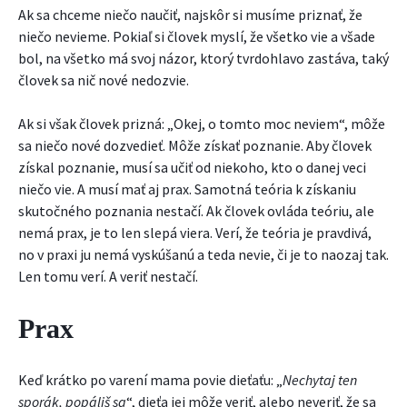
Ak sa chceme niečo naučiť, najskôr si musíme priznať, že
niečo nevieme. Pokiaľ si človek myslí, že všetko vie a všade
bol, na všetko má svoj názor, ktorý tvrdohlavo zastáva, taký
človek sa nič nové nedozvie.
Ak si však človek prizná: „Okej, o tomto moc neviem“, môže
sa niečo nové dozvedieť. Môže získať poznanie. Aby človek
získal poznanie, musí sa učiť od niekoho, kto o danej veci
niečo vie. A musí mať aj prax. Samotná teória k získaniu
skutočného poznania nestačí. Ak človek ovláda teóriu, ale
nemá prax, je to len slepá viera. Verí, že teória je pravdivá,
no v praxi ju nemá vyskúšanú a teda nevie, či je to naozaj tak.
Len tomu verí. A veriť nestačí.
Prax
Keď krátko po varení mama povie dieťaťu: „
Nechytaj ten
sporák, popáliš sa
“, dieťa jej môže veriť, alebo neveriť, že sa