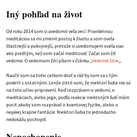
Iný pohľad na život
Od roku 2014 som si uvedomil veľa vecí. Pravidelnou
meditáciou sa mi zmenil postoj k životu a som oveľa
šťastnejší a pokojnejší, pretože si uvedomujem oveľa viac
ako predtým, než som začal meditovať. Začal som žiť
vedome. O vedomom žití píšem v článku „
Vedomé žitie
„.
Naučil som sa toho celkom dosť a rád by som sa s tým
podelil s ostatnými. Lenže zistil som, že niektorí ľudia nie sú
na toto učivo pripravení. Keď rozprávam o vedomí, o
meditáciach, alebo joge, podľa reakcie niektorých ľudí mám
pocit akoby som rozprával o kvantovej fyzike, alebo o
nejakej krajine fantázie. Niektorí ľudia to jednoducho
nedokážu pochopiť.
Nepochopenie