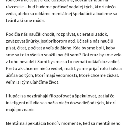
rázcestie – buď budeme počúvať naďalej tých, ktorí niečo
vedia, alebo sa oddáme mentálnej špekulácii a budeme sa
tváriť akí sme múdri.
Rodičia nás naučili chodiť, rozprávať, utierať si zadok,
zaväzovať šnúrky, jesť príborom atď. Učitelia nás naučili
písať, čítať, počítať a veľa ďalšieho. Kde by sme boli, keby
sme sa toto všetko snažili naučiť sami? Doteraz by sme veľa
z toho nevedeli. Sami by sme sa to nemali odkiaľ dozvedieť.
Preto ak chceme niečo vedieť, mali by sme prijať rolu žiaka a
učiť sa od tých, ktorí majú vedomosti, ktoré chceme získať.
Veľmi si tým uľahčíme život.
Hlupáci sa nezdráhajú filozofovať a špekulovať, zatiaľ čo
inteligentní ľudia sa snažia niečo dozvedieť od tých, ktorí
majú poznanie.
Mentálna špekulácia končí v momente, keď sa mentálneho