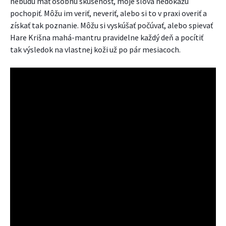
nebudú mať osobnú skúsenosť, moje slová nedokážu
pochopiť. Môžu im veriť, neveriť, alebo si to v praxi overiť a
získať tak poznanie. Môžu si vyskúšať počúvať, alebo spievať
Hare Krišna mahá-mantru pravidelne každý deň a pocítiť
tak výsledok na vlastnej koži už po pár mesiacoch.