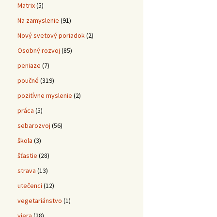
Matrix
(5)
Na zamyslenie
(91)
Nový svetový poriadok
(2)
Osobný rozvoj
(85)
peniaze
(7)
poučné
(319)
pozitívne myslenie
(2)
práca
(5)
sebarozvoj
(56)
škola
(3)
šťastie
(28)
strava
(13)
utečenci
(12)
vegetariánstvo
(1)
viera
(28)