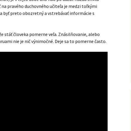
iť na pravého duchovného učiteľa je medzi toľkými
a byť preto obozretný a vstrebávať informácie s
 stáť človeka pomerne veľa. Znásilňovanie, alebo
ruami nie je nič výnimočné. Deje sa to pomerne často.