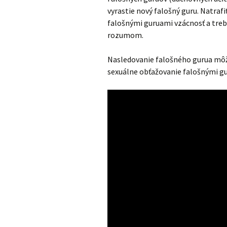
vyrastie nový falošný guru. Natraf
falošnými guruami vzácnosť a treb
rozumom.
Nasledovanie falošného gurua môže
sexuálne obťažovanie falošnými gu