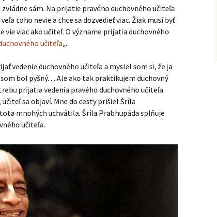
ko zvládne sám. Na prijatie pravého duchovného učiteľa
 veľa toho nevie a chce sa dozvedieť viac. Žiak musí byť
e vie viac ako učiteľ. O význame prijatia duchovného
 duchovného učiteľa
„.
jať vedenie duchovného učiteľa a myslel som si, že ja
ý som bol pyšný… Ale ako tak praktikujem duchovný
otrebu prijatia vedenia pravého duchovného učiteľa.
 učiteľ sa objaví. Mne do cesty prišiel Šríla
tota mnohých uchvátila. Šríla Prabhupáda splňuje
vného učiteľa.