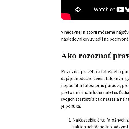
V nedávnej histórii môžeme nájsť ve
následovníkov zviedli na pochybn
Ako rozoznať pra
Rozoznať pravého a falošného gurua
dajú jednoducho zviesť falošným g
nepodľahli falošnému guruovi, pret
preto im mnohí ľudia naletia. Ľudia
svojich starostí a tak natrafia na 
je ponuka.
Najčastejšia črta falošných g
tak ich uchlácholia sladkými 