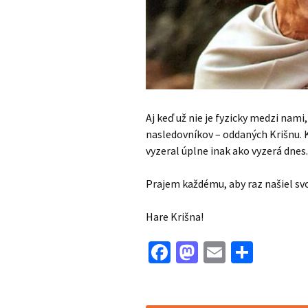
Aj keď už nie je fyzicky medzi nami
nasledovníkov – oddaných Krišnu. 
vyzeral úplne inak ako vyzerá dne
Prajem každému, aby raz našiel sv
Hare Krišna!
Facebook
Mastodon
Email
Share