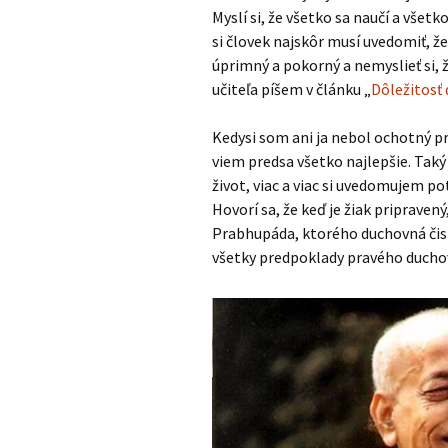
Myslí si, že všetko sa naučí a všet
si človek najskôr musí uvedomiť, že
úprimný a pokorný a nemyslieť si, ž
učiteľa píšem v článku „
Dôležitosť
Kedysi som ani ja nebol ochotný pri
viem predsa všetko najlepšie. Tak
život, viac a viac si uvedomujem p
Hovorí sa, že keď je žiak pripravený,
Prabhupáda, ktorého duchovná čis
všetky predpoklady pravého ducho