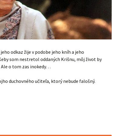
, jeho odkaz žije v podobe jeho kníh a jeho
Keby som nestretol oddaných Krišnu, môj život by
s. Ale o tom zas inokedy…
ojho duchovného učiteľa, ktorý nebude falošný.