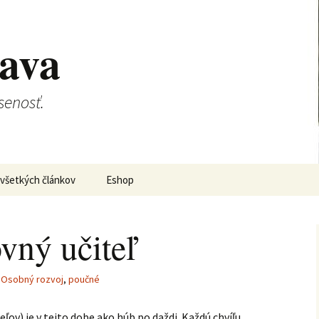
lava
senosť.
všetkých článkov
Eshop
vný učiteľ
,
Osobný rozvoj
,
poučné
ľov) je v tejto dobe ako húb po daždi. Každú chvíľu