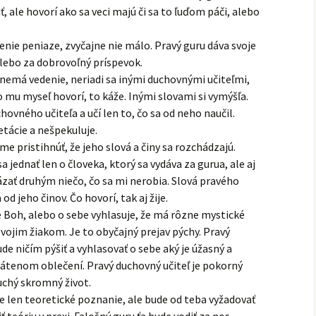
 ale hovorí ako sa veci majú či sa to ľuďom páči, alebo
enie peniaze, zvyčajne nie málo. Pravý guru dáva svoje
ebo za dobrovoľný príspevok.
nemá vedenie, neriadi sa inými duchovnými učiteľmi,
čo mu myseľ hovorí, to káže. Inými slovami si vymýšľa.
ovného učiteľa a učí len to, čo sa od neho naučil.
etácie a nešpekuluje.
 pristihnúť, že jeho slová a činy sa rozchádzajú.
a jednať len o človeka, ktorý sa vydáva za gurua, ale aj
ázať druhým niečo, čo sa mi nerobia. Slová pravého
od jeho činov. Čo hovorí, tak aj žije.
je Boh, alebo o sebe vyhlasuje, že má rôzne mystické
vojim žiakom. Je to obyčajný prejav pýchy. Pravý
de ničím pýšiť a vyhlasovať o sebe aký je úžasný a
zlátenom oblečení. Pravý duchovný učiteľ je pokorný
uchý skromný život.
ie len teoretické poznanie, ale bude od teba vyžadovať