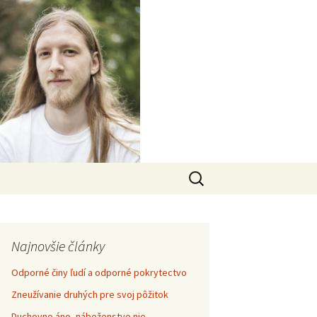
Hľadať:
Najnovšie články
Odporné činy ľudí a odporné pokrytectvo
Zneužívanie druhých pre svoj pôžitok
Duchovno áno, náboženstvo nie