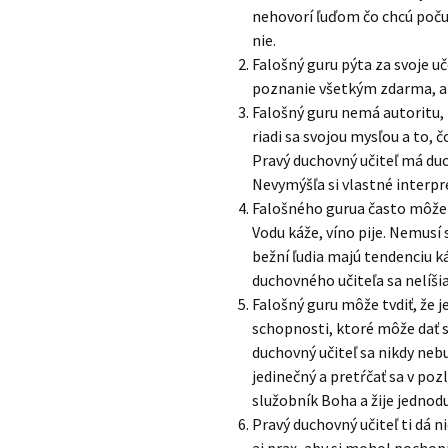
nehovorí ľuďom čo chcú počuť,
nie.
Falošný guru pýta za svoje uč
poznanie všetkým zdarma, al
Falošný guru nemá autoritu, 
riadi sa svojou mysľou a to, 
Pravý duchovný učiteľ má duch
Nevymýšľa si vlastné interpr
Falošného gurua často môžeme
Vodu káže, víno pije. Nemusí s
bežní ľudia majú tendenciu k
duchovného učiteľa sa nelíšia 
Falošný guru môže tvdiť, že 
schopnosti, ktoré môže dať s
duchovný učiteľ sa nikdy nebu
jedinečný a pretŕčať sa v po
služobník Boha a žije jednod
Pravý duchovný učiteľ ti dá n