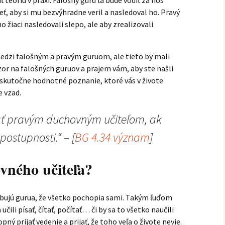
 teóriu v praxi. Falošný guru ťa bude vodiť za nos
ť, aby si mu bezvýhradne veril a nasledoval ho. Pravý
o žiaci nasledovali slepo, ale aby zrealizovali
medzi falošným a pravým guruom, ale tieto by mali
ozor na falošných guruov a prajem vám, aby ste našli
 skutočne hodnotné poznanie, ktoré vás v živote
e vzad.
ať pravým duchovným učiteľom, ak
postupnosti.“ – [
BG 4.34 význam
]
vného učiteľa?
rebujú gurua, že všetko pochopia sami. Takým ľuďom
 učili písať, čítať, počítať… či by sa to všetko naučili
pný prijať vedenie a prijať, že toho veľa o živote nevie.