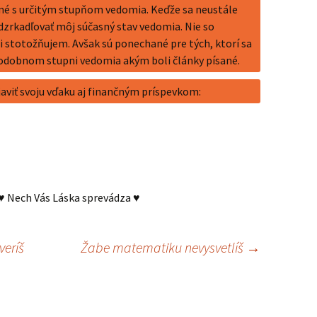
né s určitým stupňom vedomia. Keďže sa neustále
dzrkadľovať môj súčasný stav vedomia. Nie so
i stotožňujem. Avšak sú ponechané pre tých, ktorí sa
odobnom stupni vedomia akým boli články písané.
aviť svoju vďaku aj finančným príspevkom:
♥ Nech Vás Láska sprevádza ♥
eríš
Žabe matematiku nevysvetlíš
→