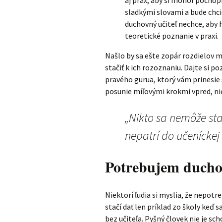
aj prax, aby si mohol pochopiť
sladkými slovami a bude chcie
duchovný učiteľ nechce, aby h
teoretické poznanie v praxi.
Našlo by sa ešte zopár rozdielov 
stačiť k ich rozoznaniu. Dajte si p
pravého gurua, ktorý vám prinesie
posunie míľovými krokmi vpred, ni
„Nikto sa nemôže st
nepatrí do učeníckej 
Potrebujem ducho
Niektorí ľudia si myslia, že nepot
stačí dať len príklad zo školy keď sa
bez učiteľa. Pyšný človek nie je scho