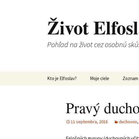
Život Elfos
Pohľad na život cez osobnú skú
Preskočiť
Kto je Elfoslav?
Moje ciele
Zoznam 
na
obsah
Pravý ducho
11 septembra, 2018
duchovno
Falošných guruov (duchovných učite