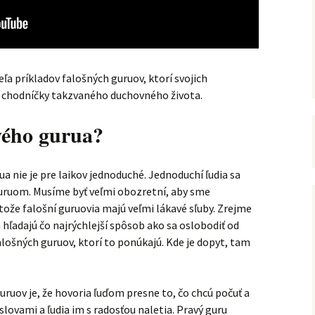
ľa príkladov falošných guruov, ktorí svojich
é chodníčky takzvaného duchovného života.
vého gurua?
 nie je pre laikov jednoduché. Jednoduchí ľudia sa
uruom. Musíme byť veľmi obozretní, aby sme
ože falošní guruovia majú veľmi lákavé sľuby. Zrejme
 hľadajú čo najrýchlejší spôsob ako sa oslobodiť od
falošných guruov, ktorí to ponúkajú. Kde je dopyt, tam
uruov je, že hovoria ľuďom presne to, čo chcú počuť a
slovami a ľudia im s radosťou naletia. Pravý guru