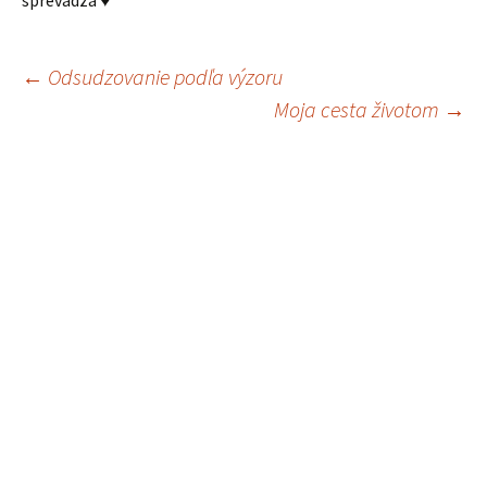
sprevádza ♥
Navigácia
←
Odsudzovanie podľa výzoru
Moja cesta životom
→
príspevkov