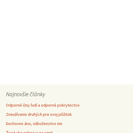
Najnovšie články
Odporné činy ľudí a odporné pokrytectvo
Zneužívanie druhých pre svoj pôžitok
Duchovno áno, náboženstvo nie
Život ako príprava na smrť