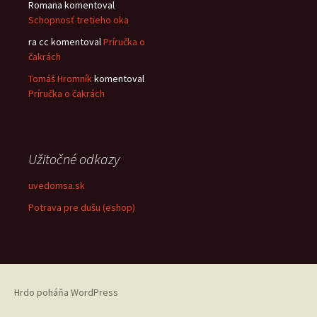
Romana
komentoval
Schopnosť tretieho oka
ra cc
komentoval
Príručka o
čakrách
Tomáš Hromník
komentoval
Príručka o čakrách
Užitočné odkazy
uvedomsa.sk
Potrava pre dušu (eshop)
Hrdo poháňa WordPress