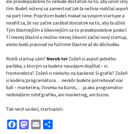
ale pravdepodobne to nebude dostatok na to, aby uživil celý
tím. Budeš nútený sa zamestnať (ak ťa neživia rodičia) aspoň
na part time. Popritom budeš makať na svojom startupe a
modliť sa, že raz začne zarábať dostatok na to, aby ťa uživil.
Tým šťastnejším a šikovnejším sa to pravdepodobne podarí.
Tí menej šťastní a možno menej šikovní začnú nový startup,
alebo budú pracovať na fulltime šťastne až do dôchodku.
Robíš startup sám?
Nerob to!
Zožeň si aspoň jedného
parťáka, s ktorým sa budete navzájom dopĺňať – si
frontendista? Zožeň si niekoho na backend. Si grafik? Zožeň
si kodéra/programátora… neskôr budete potrebovať viac
ľudí – marketéra, človeka na biznis,… ja ako programátor
nedokážem robiť grafiku, ani marketing, ani biznis.
Tak nech sa darí, startupisti.
Facebook
Mastodon
Email
Share