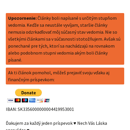
Upozornenie:
Články boli napísané s určitým stupňom
vedomia. Keďže sa neustále vyvíjam, staršie články
nemusia odzrkadľovať môj súčasný stav vedomia. Nie so
všetkými článkami sa v súčasnosti stotožňujem. Avšak sú
ponechané pre tých, ktorí sa nachádzajú na rovnakom
alebo podobnom stupni vedomia akým boli články
písané.
Ak ti článok pomohol, môžeš prejaviť svoju vďaku aj
finančným príspevkom:
IBAN: SK3356000000004419953001
Ďakujem za každý jeden príspevok ♥ Nech Vás Láska