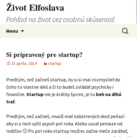
Život Elfoslava
Pohľad na život cez osobnú skúsenosť.
Preskočiť
Hľadať:
Menu
na
obsah
Si pripravený pre startup?
23 apríla, 2014
startup
Predtým, než začneš startup, by si si mal rozmyslieť do
čoho to vlastne ideš a či to budeš zvládať psychicky i
finančne.
Startup
nie je krátky šprint, je to
beh na dlhú
trať
.
Predtým, než začneš, musíš mať našetrených dosť peňazí
aby si z nich vyžil aspoň pol roka. Alebo cucať peniaze od
rodičov 🙂 Po pol roku startup možno začne niečo zarábať,