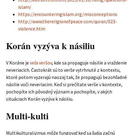
islam/
https://encounteringislam.org/misconceptions
http://www.thereligionofpeace.com/quran/023-
violence.htm
Korán vyzýva k násiliu
V Koráne je
veľa veršov
, kde sa propaguje násilie a vraždenie
neveriacich. Častokrát sú to verše vytrhnuté z kontextu,
ktoré potom vyzerajú naozaj tak, že propagujú bezohľadné
násilie voči neveriacim. Keď si prečítate verše v kontexte,
pochopíte ich pôvodný význam a pochopíte, v akých
situáciach Korán vyzýva k násiliu.
Multi-kulti
Multikulturalizmus môže fungovať keď sa ľudia začnú