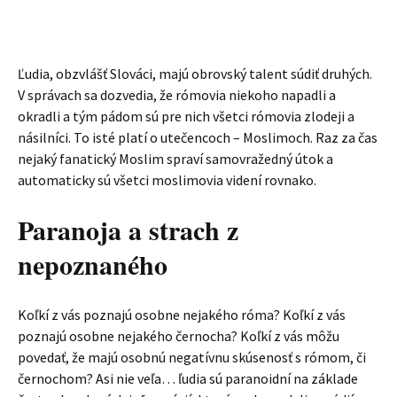
Ľudia, obzvlášť Slováci, majú obrovský talent súdiť druhých.
V správach sa dozvedia, že rómovia niekoho napadli a
okradli a tým pádom sú pre nich všetci rómovia zlodeji a
násilníci. To isté platí o utečencoch – Moslimoch. Raz za čas
nejaký fanatický Moslim spraví samovražedný útok a
automaticky sú všetci moslimovia videní rovnako.
Paranoja a strach z
nepoznaného
Koľkí z vás poznajú osobne nejakého róma? Koľkí z vás
poznajú osobne nejakého černocha? Koľkí z vás môžu
povedať, že majú osobnú negatívnu skúsenosť s rómom, či
černochom? Asi nie veľa… ľudia sú paranoidní na základe