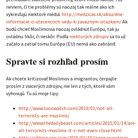
neviem, či tie problémy sú naozaj tak reálne ako ich
vykresľujú niektoré médiá:
http://medzicas.sk/absurdne-
informacie-o-utecencoch-vedu-k-zavaznym-otazkam/
Ak
budú chcieť Moslimovia naozaj ovládnuť Európu, tak ju
ovládnu. Skôr, či neskôr. Podľa
niektorých zdrojov
sa to už
začalo a zatiaľ tomu Európa (EU) nemá ako zabrániť.
Spravte si rozhľad prosím
Ak chcete kritizovať Moslimov a imigrantov, čerpajte
prosím z viacerých zdrojov, nie len z tých, ktoré vám
vyhovujú. Tu sú moje tipy:
http://www.loonwatch.com/2010/01/not-all-
terrorists-are-muslims/
http://www.thedailybeast.com/articles/2015/01/14/are-
all-terrorists-muslims-it-s-not-even-close.html
http://edition.cnn.com/2015/01/10/living/questions-