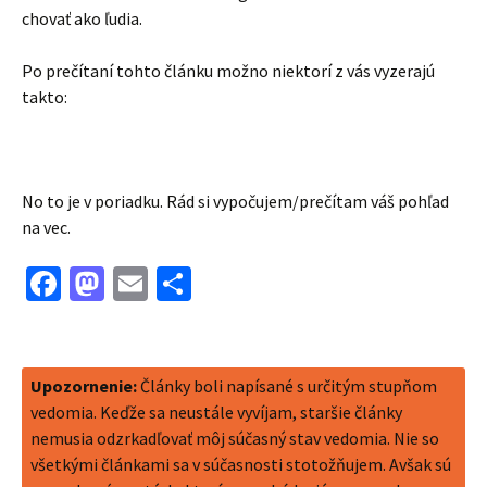
chovať ako ľudia.
Po prečítaní tohto článku možno niektorí z vás vyzerajú
takto:
No to je v poriadku. Rád si vypočujem/prečítam váš pohľad
na vec.
Facebook
Mastodon
Email
Share
Upozornenie:
Články boli napísané s určitým stupňom
vedomia. Keďže sa neustále vyvíjam, staršie články
nemusia odzrkadľovať môj súčasný stav vedomia. Nie so
všetkými článkami sa v súčasnosti stotožňujem. Avšak sú