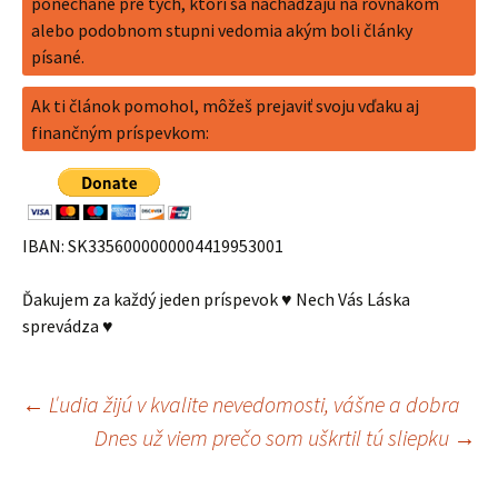
ponechané pre tých, ktorí sa nachádzajú na rovnakom
alebo podobnom stupni vedomia akým boli články
písané.
Ak ti článok pomohol, môžeš prejaviť svoju vďaku aj
finančným príspevkom:
IBAN: SK3356000000004419953001
Ďakujem za každý jeden príspevok ♥ Nech Vás Láska
sprevádza ♥
Navigácia
←
Ľudia žijú v kvalite nevedomosti, vášne a dobra
Dnes už viem prečo som uškrtil tú sliepku
→
príspevkov