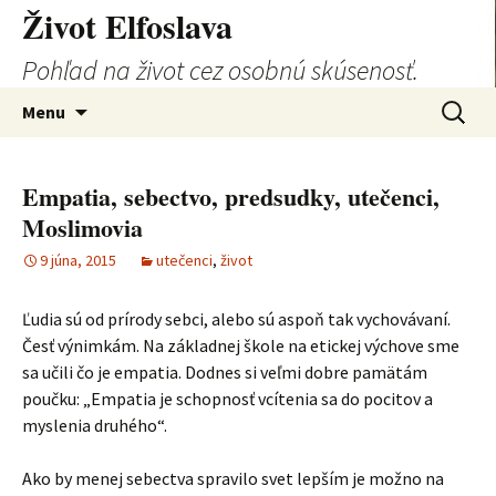
Život Elfoslava
Pohľad na život cez osobnú skúsenosť.
Preskočiť
Hľadať:
Menu
na
obsah
Empatia, sebectvo, predsudky, utečenci,
Moslimovia
9 júna, 2015
utečenci
,
život
Ľudia sú od prírody sebci, alebo sú aspoň tak vychovávaní.
Česť výnimkám. Na základnej škole na etickej výchove sme
sa učili čo je empatia. Dodnes si veľmi dobre pamätám
poučku: „Empatia je schopnosť vcítenia sa do pocitov a
myslenia druhého“.
Ako by menej sebectva spravilo svet lepším je možno na