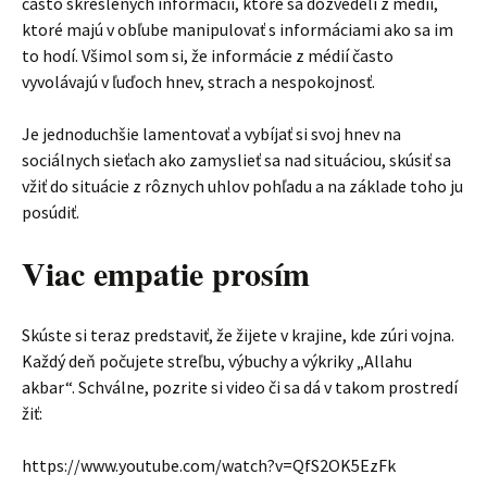
často skreslených informácií, ktoré sa dozvedeli z médií,
ktoré majú v obľube manipulovať s informáciami ako sa im
to hodí. Všimol som si, že informácie z médií často
vyvolávajú v ľuďoch hnev, strach a nespokojnosť.
Je jednoduchšie lamentovať a vybíjať si svoj hnev na
sociálnych sieťach ako zamyslieť sa nad situáciou, skúsiť sa
vžiť do situácie z rôznych uhlov pohľadu a na základe toho ju
posúdiť.
Viac empatie prosím
Skúste si teraz predstaviť, že žijete v krajine, kde zúri vojna.
Každý deň počujete streľbu, výbuchy a výkriky „Allahu
akbar“. Schválne, pozrite si video či sa dá v takom prostredí
žiť:
https://www.youtube.com/watch?v=QfS2OK5EzFk