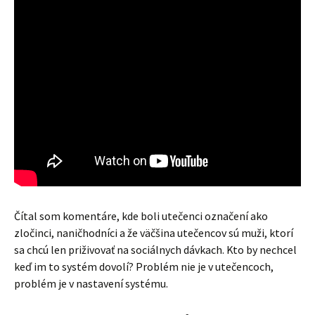
Čítal som komentáre, kde boli utečenci označení ako
zločinci, naničhodníci a že väčšina utečencov sú muži, ktorí
sa chcú len priživovať na sociálnych dávkach. Kto by nechcel
keď im to systém dovolí? Problém nie je v utečencoch,
problém je v nastavení systému.