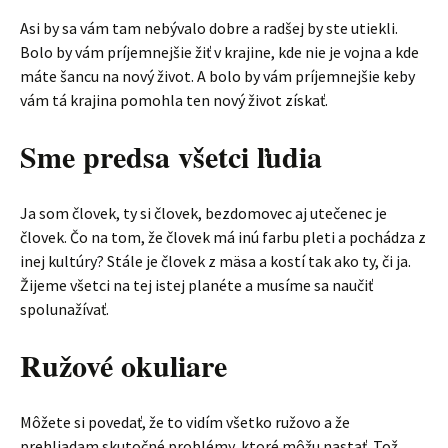
Asi by sa vám tam nebývalo dobre a radšej by ste utiekli.
Bolo by vám príjemnejšie žiť v krajine, kde nie je vojna a kde
máte šancu na nový život. A bolo by vám príjemnejšie keby
vám tá krajina pomohla ten nový život získať.
Sme predsa všetci ľudia
Ja som človek, ty si človek, bezdomovec aj utečenec je
človek. Čo na tom, že človek má inú farbu pleti a pochádza z
inej kultúry? Stále je človek z mäsa a kostí tak ako ty, či ja.
Žijeme všetci na tej istej planéte a musíme sa naučiť
spolunažívať.
Ružové okuliare
Môžete si povedať, že to vidím všetko ružovo a že
prehliadam skutočné problémy, ktoré môžu nastať. Tož