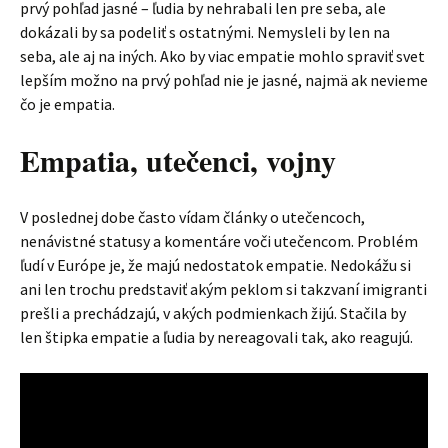
prvý pohľad jasné – ľudia by nehrabali len pre seba, ale
dokázali by sa podeliť s ostatnými. Nemysleli by len na
seba, ale aj na iných. Ako by viac empatie mohlo spraviť svet
lepším možno na prvý pohľad nie je jasné, najmä ak nevieme
čo je empatia.
Empatia, utečenci, vojny
V poslednej dobe často vídam články o utečencoch,
nenávistné statusy a komentáre voči utečencom. Problém
ľudí v Európe je, že majú nedostatok empatie. Nedokážu si
ani len trochu predstaviť akým peklom si takzvaní imigranti
prešli a prechádzajú, v akých podmienkach žijú. Stačila by
len štipka empatie a ľudia by nereagovali tak, ako reagujú.