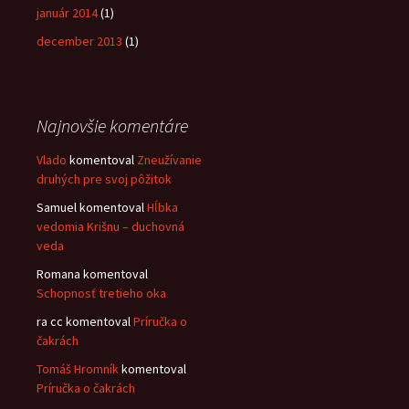
január 2014
(1)
december 2013
(1)
Najnovšie komentáre
Vlado
komentoval
Zneužívanie
druhých pre svoj pôžitok
Samuel
komentoval
Hĺbka
vedomia Krišnu – duchovná
veda
Romana
komentoval
Schopnosť tretieho oka
ra cc
komentoval
Príručka o
čakrách
Tomáš Hromník
komentoval
Príručka o čakrách