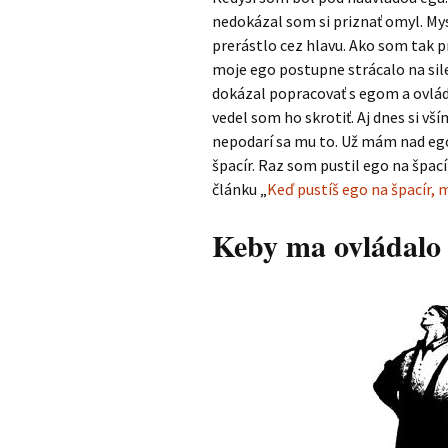
nedokázal som si priznať omyl. Mys
prerástlo cez hlavu. Ako som tak p
moje ego postupne strácalo na si
dokázal popracovať s egom a ovlád
vedel som ho skrotiť. Aj dnes si vš
nepodarí sa mu to. Už mám nad eg
špacír. Raz som pustil ego na špac
článku „
Keď pustíš ego na špacír,
Keby ma ovládalo