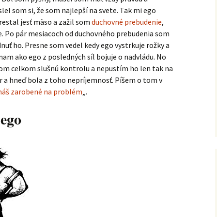
lel som si, že som najlepší na svete. Tak mi ego
restal jesť mäso a zažil som
duchovné prebudenie
,
le. Po pár mesiacoch od duchovného prebudenia som
nuť ho. Presne som vedel kedy ego vystrkuje rožky a
ímam ako ego z posledných síl bojuje o nadvládu. No
om celkom slušnú kontrolu a nepustím ho len tak na
ír a hneď bola z toho nepríjemnosť. Píšem o tom v
 máš zarobené na problém
„.
 ego