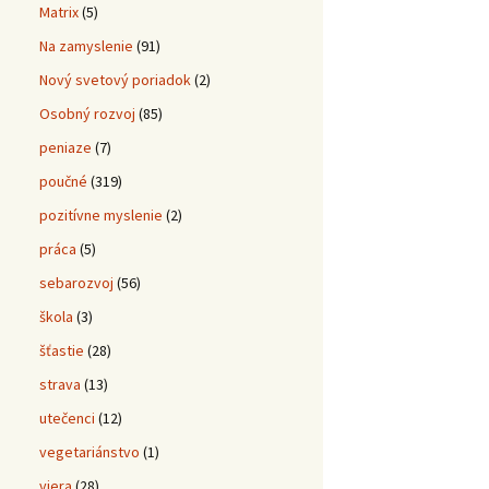
Matrix
(5)
Na zamyslenie
(91)
Nový svetový poriadok
(2)
Osobný rozvoj
(85)
peniaze
(7)
poučné
(319)
pozitívne myslenie
(2)
práca
(5)
sebarozvoj
(56)
škola
(3)
šťastie
(28)
strava
(13)
utečenci
(12)
vegetariánstvo
(1)
viera
(28)