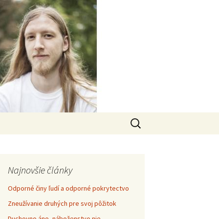
Hľadať:
Najnovšie články
Odporné činy ľudí a odporné pokrytectvo
Zneužívanie druhých pre svoj pôžitok
Duchovno áno, náboženstvo nie