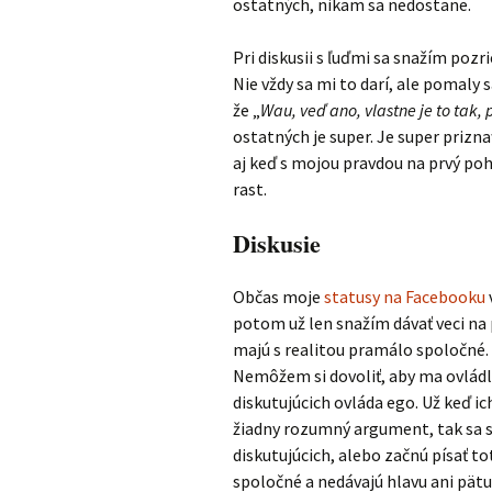
ostatných, nikam sa nedostane.
Pri diskusii s ľuďmi sa snažím pozri
Nie vždy sa mi to darí, ale pomaly 
že „
Wau, veď ano, vlastne je to tak,
ostatných je super. Je super prizna
aj keď s mojou pravdou na prvý poh
rast.
Diskusie
Občas moje
statusy na Facebooku
potom už len snažím dávať veci na 
majú s realitou pramálo spoločné.
Nemôžem si dovoliť, aby ma ovládlo
diskutujúcich ovláda ego. Už keď ic
žiadny rozumný argument, tak sa 
diskutujúcich, alebo začnú písať to
spoločné a nedávajú hlavu ani pätu