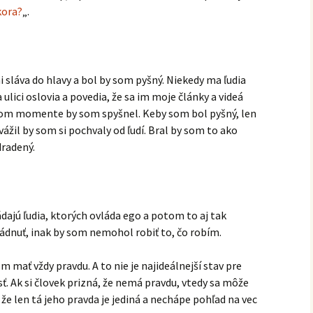
kora?
„.
 sláva do hlavy a bol by som pyšný. Niekedy ma ľudia
 ulici oslovia a povedia, že sa im moje články a videá
akom momente by som spyšnel. Keby som bol pyšný, len
ážil by som si pochvaly od ľudí. Bral by som to ako
dradený.
dajú ľudia, ktorých ovláda ego a potom to aj tak
ádnuť, inak by som nemohol robiť to, čo robím.
 mať vždy pravdu. A to nie je najideálnejší stav pre
ť. Ak si človek prizná, že nemá pravdu, vtedy sa môže
, že len tá jeho pravda je jediná a nechápe pohľad na vec