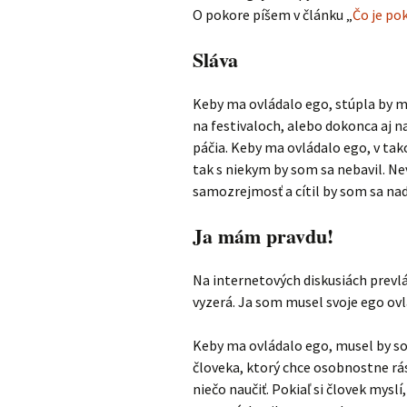
O pokore píšem v článku „
Čo je po
Sláva
Keby ma ovládalo ego, stúpla by mi
na festivaloch, alebo dokonca aj na
páčia. Keby ma ovládalo ego, v t
tak s niekym by som sa nebavil. Nev
samozrejmosť a cítil by som sa na
Ja mám pravdu!
Na internetových diskusiách prevlá
vyzerá. Ja som musel svoje ego ovl
Keby ma ovládalo ego, musel by som
človeka, ktorý chce osobnostne rás
niečo naučiť. Pokiaľ si človek myslí