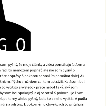
 som pyšný, že moje články a videá pomáhajú ľuďom a
m rád, to nemôžem poprieť, ale nie som pyšný. S
re a správy. S pokorou sa snažím pomáhať ďalej. Ak
niem. Pýchu si už viem celkom ustrážiť. Keď som bol
ie to vycítilo a výsledok práce nebol taký, aký som
y som bol spokojný ja aj ostatní. S pokorou je život
vek pokorný, alebo pyšný, ľudia to z neho vycítia. A podľa
i držia odstup, k pokornému človeku ich to priťahuje.