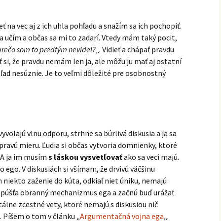
eť na vec aj z ich uhla pohľadu a snažím sa ich pochopiť.
sa učím a občas sa mi to zadarí. Vtedy mám taký pocit,
 prečo som to predtým nevidel?
„. Vidieť a chápať pravdu
ť si, že pravdu nemám len ja, ale môžu ju mať aj ostatní
ľad nesúznie. Je to veľmi dôležité pre osobnostný
vyvolajú vlnu odporu, strhne sa búrlivá diskusia a ja sa
pravú mieru. Ľudia si občas vytvoria domnienky, ktoré
 A ja im musím
s láskou vysvetľovať
ako sa veci majú.
 ego. V diskusiách si všímam, že drvivú väčšinu
h niekto zaženie do kúta, odkiaľ niet úniku, nemajú
spúšťa obranný mechanizmus ega a začnú buď urážať
tálne zcestné vety, ktoré nemajú s diskusiou nič
. Píšem o tom v článku „
Argumentačná vojna ega
„.