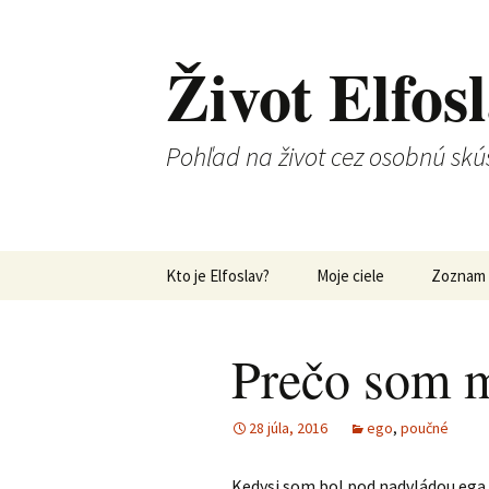
Život Elfos
Pohľad na život cez osobnú skú
Preskočiť
Kto je Elfoslav?
Moje ciele
Zoznam 
na
obsah
Prečo som m
28 júla, 2016
ego
,
poučné
Kedysi som bol pod nadvládou ega.