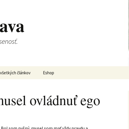
lava
senosť.
všetkých článkov
Eshop
usel ovládnuť ego
 Bol som pyšný, musel som mať vždy pravdu a