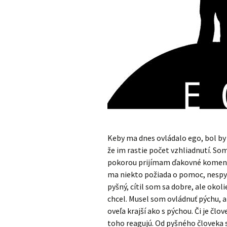
Keby ma dnes ovládalo ego, bol by
že im rastie počet vzhliadnutí. So
pokorou prijímam ďakovné komentá
ma niekto požiada o pomoc, nespyš
pyšný, cítil som sa dobre, ale okol
chcel. Musel som ovládnuť pýchu, ab
oveľa krajší ako s pýchou. Či je člo
toho reagujú. Od pyšného človeka s